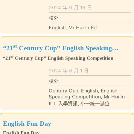
Speaking Competition)
2024 年 6 月 16 日
校外
English
,
Mr Hui In Kit
st
“21
Century Cup” English Speaking
st
Competition
“21
Century Cup” English Speaking Competition
2024 年 6 月 1 日
校外
Century Cup
,
English
,
English
Speaking Competition
,
Mr Hui In
Kit
,
入學資訊
,
小一統一派位
English Fun Day
English Fun Day