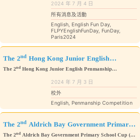
2024 年 7 月 4 日
所有消息及活動
English
,
English Fun Day
,
FLPYEnglishFunDay
,
FunDay
,
Paris2024
nd
The 2
Hong Kong Junior English
nd
Penmanship Competition 2024
The 2
Hong Kong Junior English Penmanship
Competition 2024
2024 年 7 月 3 日
校外
English
,
Penmanship Competition
nd
The 2
Aldrich Bay Government Primary
nd
School Cup (AI Speaking Competition)
The 2
Aldrich Bay Government Primary School Cup (AI