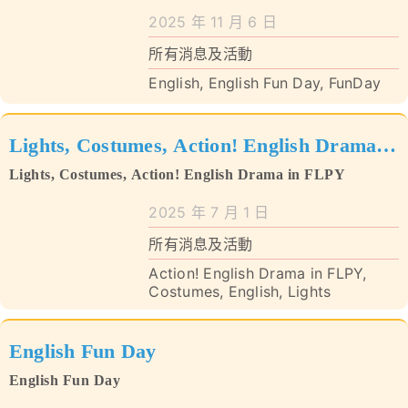
學校特色
2025 年 11 月 6 日
我們的成就
所有消息及活動
English
,
English Fun Day
,
FunDay
對外聯繫
Lights, Costumes, Action! English Drama
聯絡我們
Lights, Costumes, Action! English Drama in FLPY
in FLPY
2025 年 7 月 1 日
所有消息及活動
Action! English Drama in FLPY
,
Costumes
,
English
,
Lights
English Fun Day
English Fun Day