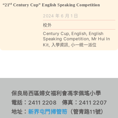
學校特色
st
Competition
“21
Century Cup” English Speaking Competition
我們的成就
2024 年 6 月 1 日
校外
對外聯繫
Century Cup
,
English
,
English
Speaking Competition
,
Mr Hui In
聯絡我們
Kit
,
入學資訊
,
小一統一派位
保良局西區婦女福利會馮李佩瑤小學
電話：2411 2208 傳真：2411 2207
地址：
新界屯門掃管笏
（管青路11號）