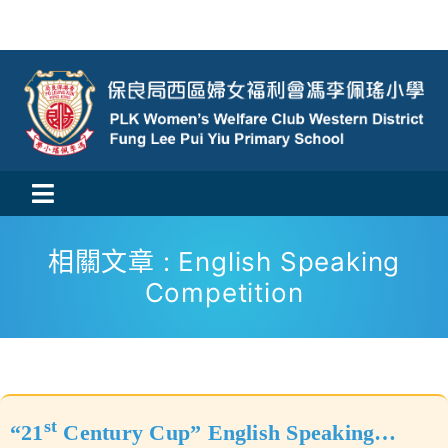
Skip
to
content
Toggle
活動消息
Navigation
相關文章 : English Speaking
Competition
認識我們
學與教
校風及學生支援
st
“21
Century Cup” English Speaking