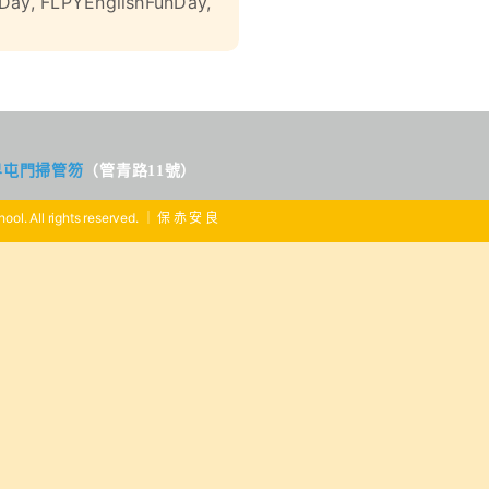
 Day
,
FLPYEnglishFunDay
,
界屯門掃管笏
（管青路11號）
ool. All rights reserved. ｜ 保 赤 安 良