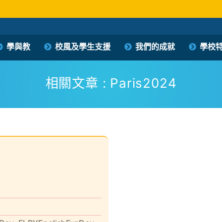
保良局西區婦女福利會馮李佩瑤小學
學與教
校風及學生支援
我們的成就
學校
PLK Women’s Welfare Club (WD) Fung Lee Pui Yiu Primary School
相關文章 : Paris2024