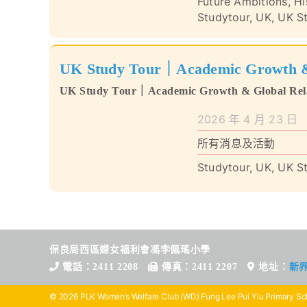
Future Ambitions
,
Hi
Studytour
,
UK
,
UK S
UK Study Tour｜Academic Growth &
UK Study Tour｜Academic Growth & Global Rela
Relationships
2026 年 4 月 23 日
所有消息及活動
Studytour
,
UK
,
UK S
保良局西區婦女福利會馮李佩瑤小學
電話：2411 2208
傳真：2411 2207
地址：
新
© 2026 PLK Women’s Welfare Club (WD) Fung Lee Pui Yiu Primary Sch