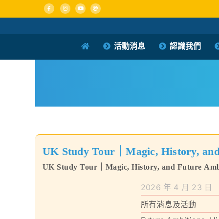
Skip
to
content
活動消息
認識我們
UK Study Tour｜Magic, History, and
UK Study Tour｜Magic, History, and Future Amb
2026 年 4 月 23 日
所有消息及活動