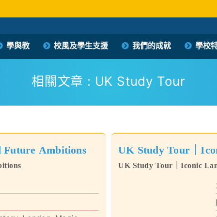
保良局西區婦女福利會馮李佩瑤小學
學與教
校風及學生支援
我們的成就
學校
PLK Women’s Welfare Club (WD) Fung Lee Pui Yiu Primary School
相關文章 : UK Study Tour
 Future Ambitions
UK Study Tour｜Icon
itions
UK Study Tour｜Iconic Lan