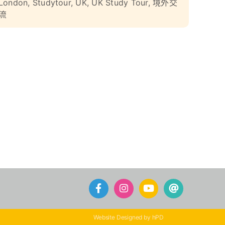
London
,
Studytour
,
UK
,
UK Study Tour
,
境外交
流
Website Designed by hPD