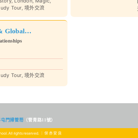
story
,
London
,
Magic
,
tudy Tour
,
境外交流
 Global
tionships
tudy Tour
,
境外交流
界屯門掃管笏
（管青路11號）
ool. All rights reserved. ｜ 保 赤 安 良