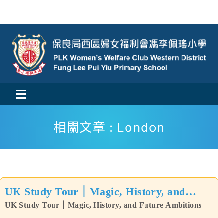
Skip
to
content
Toggle
活動消息
Navigation
相關文章 : London
認識我們
學與教
UK Study Tour｜Magic, History, and
校風及學生支援
Future Ambitions
UK Study Tour｜Magic, History, and Future Ambitions