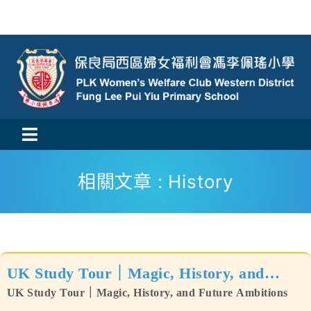
Skip
to
content
Toggle
活動消息
Navigation
相關文章 : History
認識我們
學與教
UK Study Tour｜Magic, History, and
校風及學生支援
Future Ambitions
UK Study Tour｜Magic, History, and Future Ambitions