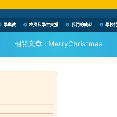
保良局西區婦女福利會馮李佩瑤小學
學與教
校風及學生支援
我們的成就
學校
PLK Women’s Welfare Club (WD) Fung Lee Pui Yiu Primary School
相關文章 : MerryChristmas