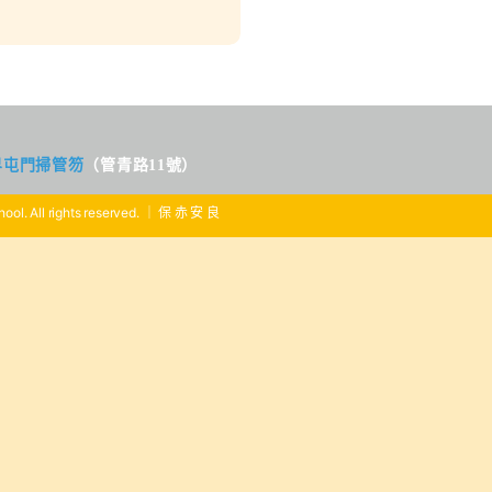
界屯門掃管笏
（管青路11號）
ool. All rights reserved. ｜ 保 赤 安 良