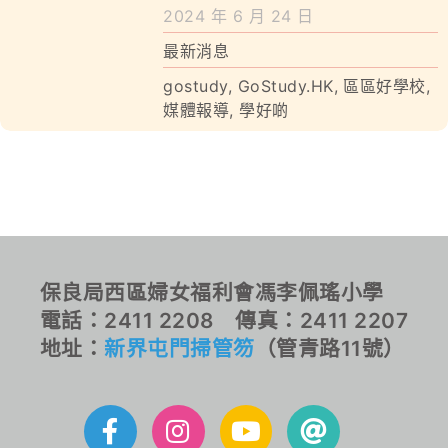
學校特色
位成績優異
2024 年 6 月 24 日
最新消息
我們的成就
gostudy
,
GoStudy.HK
,
區區好學校
,
對外聯繫
媒體報導
,
學好啲
聯絡我們
保良局西區婦女福利會馮李佩瑤小學
電話：2411 2208 傳真：2411 2207
地址：
新界屯門掃管笏
（管青路11號）