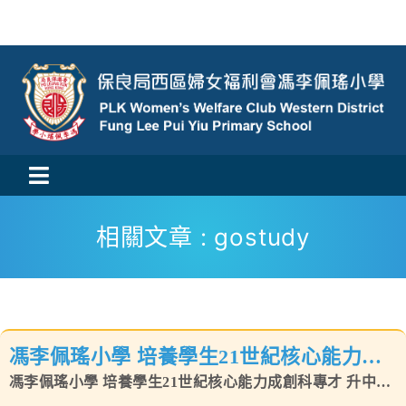
Skip
to
content
Toggle
活動消息
Navigation
相關文章 : gostudy
認識我們
學與教
馮李佩瑤小學 培養學生21世紀核心能力成
校風及學生支援
創科專才 升中派位成績優異
馮李佩瑤小學 培養學生21世紀核心能力成創科專才 升中派