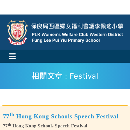
Skip
to
content
Toggle
活動消息
Navigation
相關文章 : Festival
認識我們
學與教
th
校風及學生支援
77
Hong Kong Schools Speech Festival
th
77
Hong Kong Schools Speech Festival