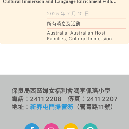
Enrichment with Australian Host Families
學校特色
Cultural Immersion and Language Enrichment with
Australian Host Families
2025 年 7 月 10 日
我們的成就
所有消息及活動
對外聯繫
Australia
,
Australian Host
Families
,
Cultural Immersion
聯絡我們
保良局西區婦女福利會馮李佩瑤小學
電話：2411 2208 傳真：2411 2207
地址：
新界屯門掃管笏
（管青路11號）