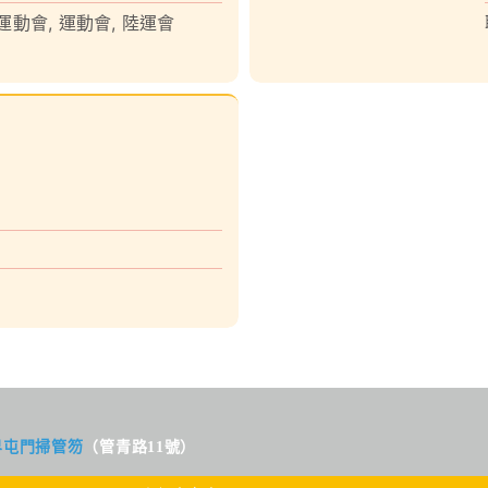
運動會
,
運動會
,
陸運會
界屯門掃管笏
（管青路11號）