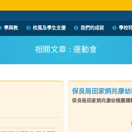
保良局西區婦女福利會馮李佩瑤小學
學與教
校風及學生支援
我們的成就
學校
PLK Women’s Welfare Club (WD) Fung Lee Pui Yiu Primary School
相關文章 : 運動會
保良局田家炳兆康幼
保良局田家炳兆康幼稚園運