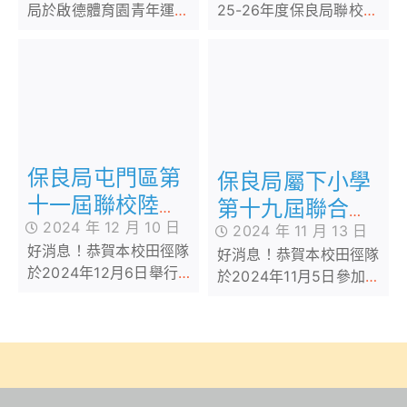
25-26年度保良局聯校運
局於啟德體育園青年運動
動會獲得佳績。馮李佩瑤
場舉辦之正向「幼小同
的學生在賽事中努力不懈
盟」運動會
保良局屯門區第
保良局屬下小學
十一屆聯校陸運
第十九屆聯合運
2024 年 12 月 10 日
會
2024 年 11 月 13 日
動會
好消息！恭賀本校田徑隊
好消息！恭賀本校田徑隊
於2024年12月6日舉行的
於2024年11月5日參加保
保良局屯門區第十一屆聯
良局屬下小學第十九屆聯
校陸運會，獲得多項個人
合運動會，獲得1個團體殿
及接力獎項，本校的田徑
軍及多項個人獎項。恭
健兒更勇奪全場總冠軍。
喜！恭喜！
恭喜！恭喜！