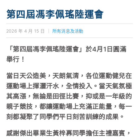
學校特色
第四屆馮李佩瑤陸運會
我們的成就
2026 年 4 月 15 日
｜
所有消息及活動
對外聯繫
「第四屆馮李佩瑤陸運會」於4月1日圓滿
聯絡我們
舉行！
當日天公造美，天朗氣清，各位運動健兒在
運動場上揮灑汗水，全情投入。當天氣氛極
其高漲，無論是田徑比賽，抑或是一年級的
親子競技，都讓運動場上充滿正能量，每一
刻都凝聚了同學們平日刻苦訓練的成果。
感謝傑出畢業生黃梓奡同學擔任主禮嘉賓，