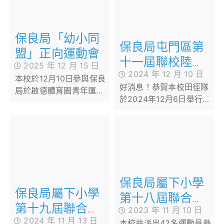
表現出無比的毅力
保良局「幼小同
保良局屯門區第
盟」正向運動會
十一屆聯校陸運
2025 年 12 月 15 日
2024 年 12 月 10 日
會
本校於12月10日參與保良
好消息！恭賀本校田徑隊
局於啟德體育園青年運動
於2024年12月6日舉行的
場舉辦之正向「幼小同
保良局屯門區第十一屆聯
盟」運動會
校陸運會，獲得多項個人
及接力獎項，本校的田徑
健兒更勇奪全場總冠軍。
恭喜！恭喜！
保良局屬下小學
保良局屬下小學
第十八屆聯合運
第十九屆聯合運
2023 年 11 月 10 日
動會
2024 年 11 月 13 日
動會
本校共派出42名運動員參