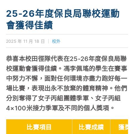
學校特色
25-26年度保良局聯校運動
我們的成就
會獲得佳績
對外聯繫
2025 年 11 月 18 日
｜
校外
聯絡我們
恭喜本校田徑隊代表在25-26年度保良局聯
校運動會獲得佳績。馮李佩瑤的學生在賽事
中努力不懈，面對任何環境亦盡力跑好每一
場比賽，表現出永不放棄的體育精神。他們
分別奪得了女子丙組團體季軍、女子丙組
4×100米接力季軍及不同的個人獎項。
比賽項目
比賽成績
獲獎