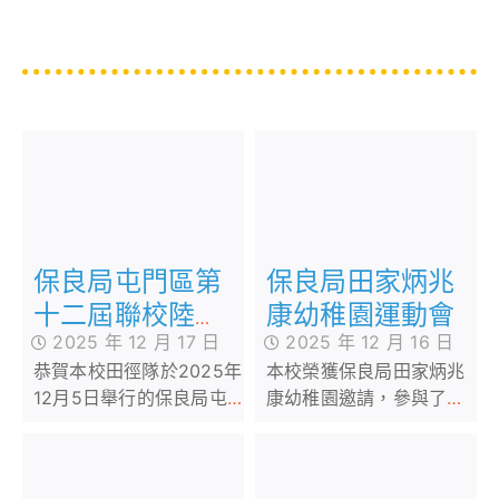
保良局屯門區第
保良局田家炳兆
十二屆聯校陸運
康幼稚園運動會
2025 年 12 月 17 日
2025 年 12 月 16 日
會
恭賀本校田徑隊於2025年
本校榮獲保良局田家炳兆
12月5日舉行的保良局屯
康幼稚園邀請，參與了他
門區第十二屆四校聯合運
們於12月13日在屯門鄧肇
動會，獲得多項個人及接
堅運動場所舉行的親子運
力獎項，學生們在賽場上
動會中幼小同盟活動。