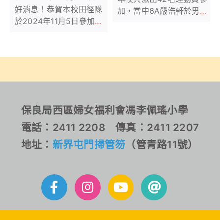
好消息！恭賀本校田徑隊
加，當中6A嚴浩軒於男子
於2024年11月5日參加保
200米獲得殿軍和6C毛柏
良局屬下小學第十九屆聯
晴同學於女子100米獲得
合運動會，獲得1個團體殿
殿軍。
軍及多項個人獎項。恭
喜！恭喜！
保良局西區婦女福利會馮李佩瑤小學
電話：2411 2208 傳真：2411 2207
地址：
新界屯門掃管笏
（管青路11號）