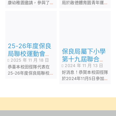
康幼稚園邀請，參與了他
局於啟德體育園青年運動
們於12月13日在屯門鄧肇
場舉辦之正向「幼小同
堅運動場所舉行的親子運
盟」運動會
動會中幼小同盟活動。
25-26年度保良
保良局屬下小學
局聯校運動會獲
第十九屆聯合運
2025 年 11 月 18 日
得佳績
2024 年 11 月 13 日
動會
恭喜本校田徑隊代表在
好消息！恭賀本校田徑隊
25-26年度保良局聯校運
於2024年11月5日參加保
動會獲得佳績。馮李佩瑤
良局屬下小學第十九屆聯
的學生在賽事中努力不懈
合運動會，獲得1個團體殿
軍及多項個人獎項。恭
喜！恭喜！