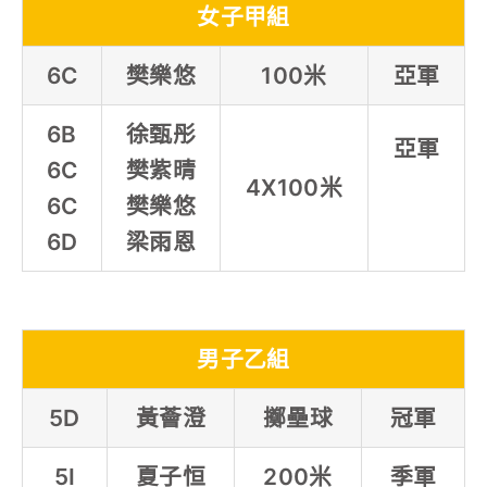
女子甲組
6C
樊樂悠
100米
亞軍
6B
徐甄彤
亞軍
6C
樊紫晴
4X100米
6C
樊樂悠
6D
梁雨恩
男子乙組
5D
黃薈澄
擲壘球
冠軍
5I
夏子恒
200米
季軍