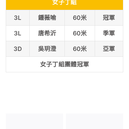
女子丁組
3L
鍾薇喻
60米
冠軍
3L
唐希沂
60米
季軍
3D
吳玥澄
60米
亞軍
女子丁組團體冠軍