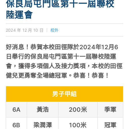
保良局屯門區第十一屆聯校
對外聯繫
陸運會
聯絡我們
2024 年 12 月 10 日
｜
校外
好消息！恭賀本校田徑隊於2024年12月6
日舉行的保良局屯門區第十一屆聯校陸運
會，獲得多項個人及接力獎項，本校的田徑
健兒更勇奪全場總冠軍。恭喜！恭喜！
男子甲組
6A
黃浩
200米
季軍
6B
梁潤澤
100米
冠軍