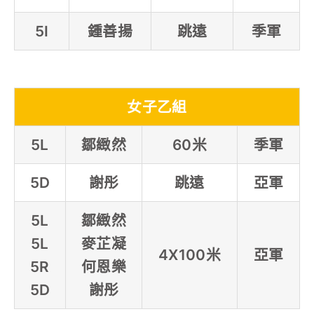
5I
鍾善揚
跳遠
季軍
女子乙組
5L
鄒緻然
60米
季軍
5D
謝彤
跳遠
亞軍
5L
鄒緻然
5L
麥芷凝
4X100米
亞軍
5R
何恩樂
5D
謝彤