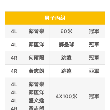
男子丙組
4L
鄺晉樂
60米
冠軍
4L
鄭匡洋
擲壘球
冠軍
4R
何爾陽
跳遠
冠軍
4R
黃志朗
跳遠
亞軍
4L
鄺晉樂
4L
鄭匡洋
4X100米
冠軍
4L
盛文逸
4R
黃志朗