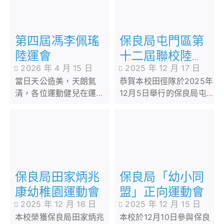
第四屆馮李佩瑤
保良局屯門區第
陸運會
十二屆聯校陸運
2026 年 4 月 15 日
2025 年 12 月 17 日
會
當日天公造美，天朗氣
恭賀本校田徑隊於2025年
清，各位運動健兒在運動
12月5日舉行的保良局屯
場上揮灑汗水，全情投
門區第十二屆四校聯合運
入。
動會，獲得多項個人及接
力獎項，學生們在賽場上
表現出無比的毅力
保良局田家炳兆
保良局「幼小同
康幼稚園運動會
盟」正向運動會
2025 年 12 月 16 日
2025 年 12 月 15 日
本校榮獲保良局田家炳兆
本校於12月10日參與保良