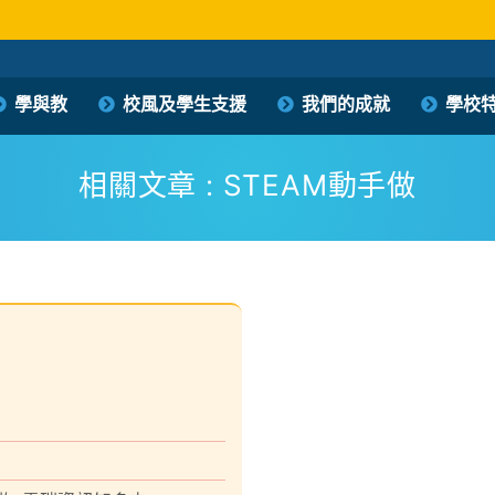
保良局西區婦女福利會馮李佩瑤小學
學與教
校風及學生支援
我們的成就
學校
PLK Women’s Welfare Club (WD) Fung Lee Pui Yiu Primary School
相關文章 : STEAM動手做