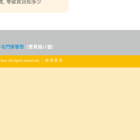
做
,
零碳資訊知多少
界屯門掃管笏
（管青路11號）
ool. All rights reserved. ｜ 保 赤 安 良