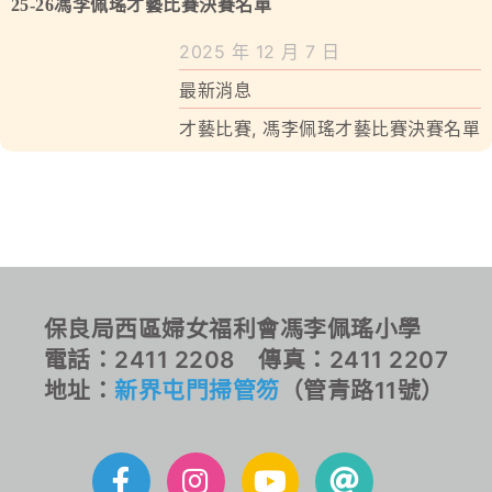
學校特色
25-26馮李佩瑤才藝比賽決賽名單
2025 年 12 月 7 日
我們的成就
最新消息
對外聯繫
才藝比賽
,
馮李佩瑤才藝比賽決賽名單
聯絡我們
保良局西區婦女福利會馮李佩瑤小學
電話：2411 2208 傳真：2411 2207
地址：
新界屯門掃管笏
（管青路11號）