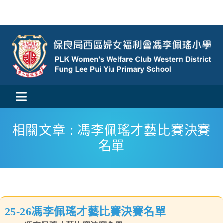
Skip
to
content
Toggle
活動消息
Navigation
相關文章 : 馮李佩瑤才藝比賽決賽
名單
認識我們
學與教
校風及學生支援
25-26馮李佩瑤才藝比賽決賽名單