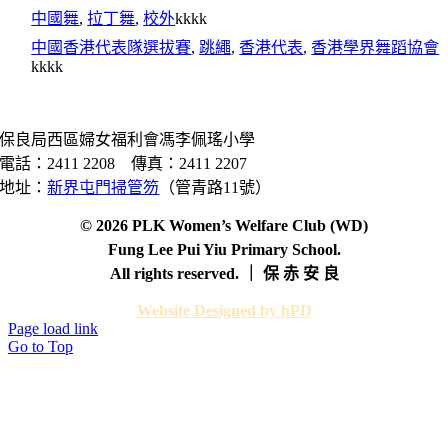
中國舞
,
拉丁舞
,
校外
kkkk
中國香港代表隊選拔賽
,
跳繩
,
香港代表
,
香港學界舞蹈協會
kkkk
保良局西區婦女福利會馮李佩瑤小學
電話：2411 2208 傳真：2411 2207
地址：
新界屯門掃管笏
（管青路11號）
© 2026 PLK Women’s Welfare Club (WD)
Fung Lee Pui Yiu Primary School.
All rights reserved. ｜ 保 赤 安 良
Website Designed by hPD
Page load link
Go to Top