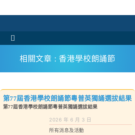
Skip
to
content
Toggle
Navigation
活動消息
相關文章 : 香港學校朗誦節
認識我們
學與教
第77屆香港學校朗誦節粵普英獨誦選拔結果
校風及學生支援
第77屆香港學校朗誦節粵普英獨誦選拔結果
學校特色
2026 年 6 月 3 日
所有消息及活動
我們的成就