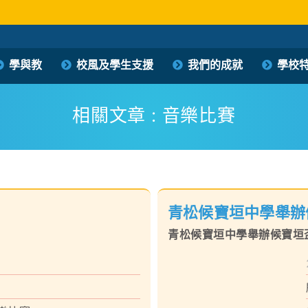
保良局西區婦女福利會馮李佩瑤小學
學與教
校風及學生支援
我們的成就
學校
PLK Women’s Welfare Club (WD) Fung Lee Pui Yiu Primary School
相關文章 : 音樂比賽
青松候寶垣中學舉辦
青松候寶垣中學舉辦候寶垣盃