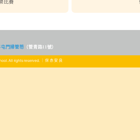
樂比賽
界屯門掃管笏
（管青路11號）
ool. All rights reserved. ｜ 保 赤 安 良