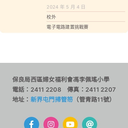
學校特色
2024 年 5 月 4 日
我們的成就
校外
電子電路建置挑戰賽
對外聯繫
聯絡我們
保良局西區婦女福利會馮李佩瑤小學
電話：2411 2208 傳真：2411 2207
地址：
新界屯門掃管笏
（管青路11號）