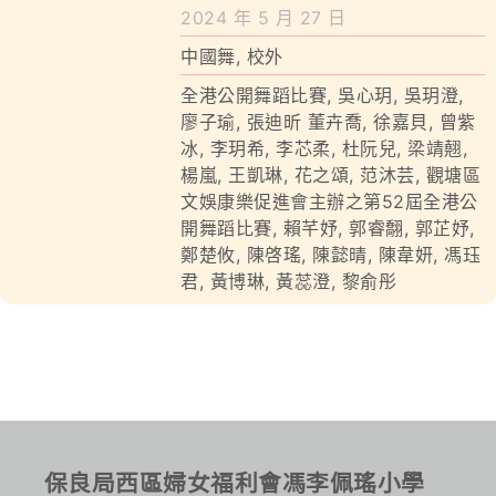
學校特色
2024 年 5 月 27 日
中國舞
,
校外
我們的成就
全港公開舞蹈比賽
,
吳心玥
,
吳玥澄
,
對外聯繫
廖子瑜
,
張迪昕 董卉喬
,
徐嘉貝
,
曾紫
冰
,
李玥希
,
李芯柔
,
杜阮兒
,
梁靖翹
,
楊嵐
,
王凱琳
,
花之頌
,
范沐芸
,
觀塘區
聯絡我們
文娛康樂促進會主辦之第52屆全港公
開舞蹈比賽
,
賴芊妤
,
郭睿䎗
,
郭芷妤
,
鄭楚攸
,
陳啓瑤
,
陳懿晴
,
陳韋妍
,
馮珏
君
,
黃博琳
,
黃蕊澄
,
黎俞彤
保良局西區婦女福利會馮李佩瑤小學