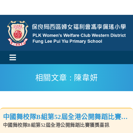
Skip
to
content
Toggle
活動消息
Navigation
相關文章 : 陳韋妍
認識我們
學與教
中國舞校隊B組第52屆全港公開舞蹈比賽獲
校風及學生支援
獎喜訊
中國舞校隊B組第52屆全港公開舞蹈比賽獲獎喜訊