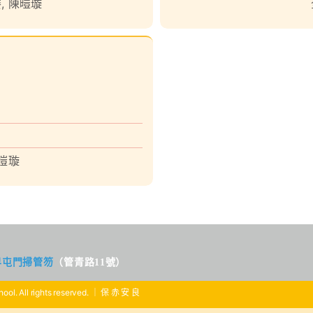
賽
,
陳暟璇
暟璇
界屯門掃管笏
（管青路11號）
ool. All rights reserved. ｜ 保 赤 安 良