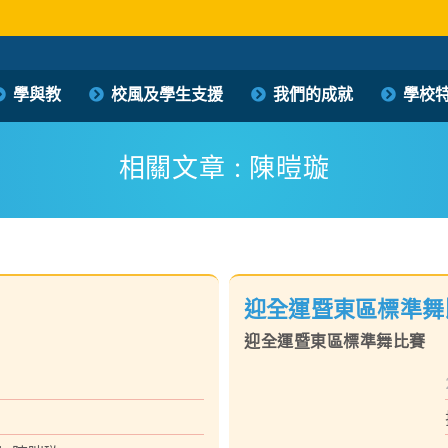
保良局西區婦女福利會馮李佩瑤小學
學與教
校風及學生支援
我們的成就
學校
PLK Women’s Welfare Club (WD) Fung Lee Pui Yiu Primary School
相關文章 : 陳暟璇
迎全運暨東區標準舞
迎全運暨東區標準舞比賽