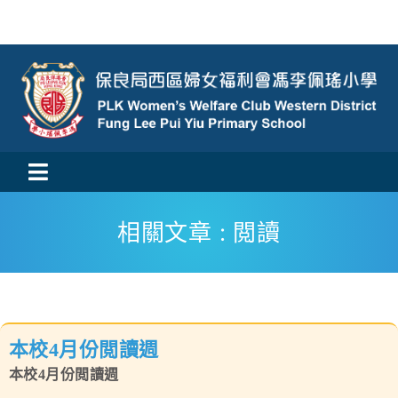
Skip
to
content
Toggle
活動消息
Navigation
相關文章 : 閲讀
認識我們
學與教
本校4月份閲讀週
校風及學生支援
本校4月份閲讀週