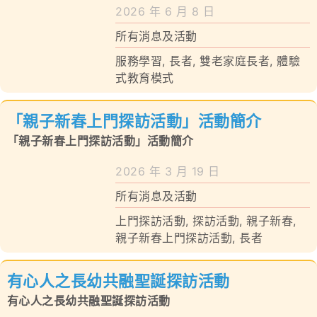
學校特色
2026 年 6 月 8 日
所有消息及活動
我們的成就
服務學習
,
長者
,
雙老家庭長者
,
體驗
對外聯繫
式教育模式
聯絡我們
「親子新春上門探訪活動」活動簡介
「親子新春上門探訪活動」活動簡介
2026 年 3 月 19 日
所有消息及活動
上門探訪活動
,
探訪活動
,
親子新春
,
親子新春上門探訪活動
,
長者
有心人之長幼共融聖誕探訪活動
有心人之長幼共融聖誕探訪活動