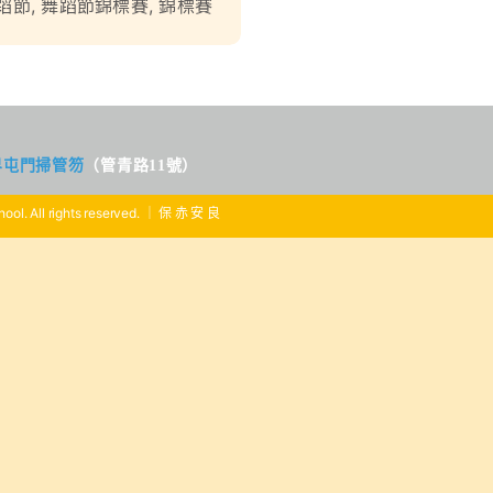
蹈節
,
舞蹈節錦標賽
,
錦標賽
界屯門掃管笏
（管青路11號）
ool. All rights reserved. ｜ 保 赤 安 良