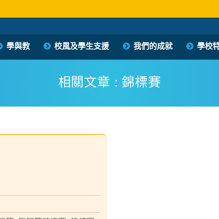
保良局西區婦女福利會馮李佩瑤小學
學與教
校風及學生支援
我們的成就
學校
PLK Women’s Welfare Club (WD) Fung Lee Pui Yiu Primary School
相關文章 : 錦標賽