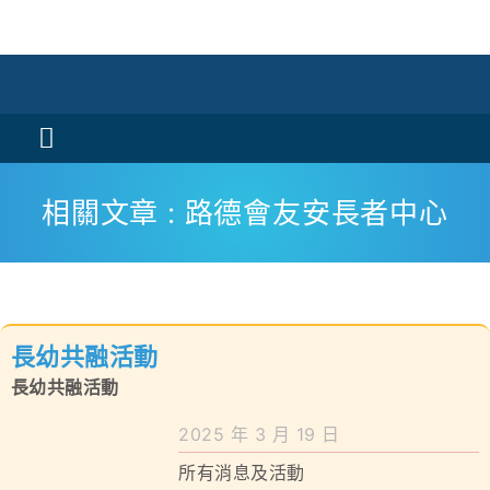
Skip
to
content
Toggle
Navigation
活動消息
相關文章 : 路德會友安長者中心
認識我們
學與教
長幼共融活動
校風及學生支援
長幼共融活動
學校特色
2025 年 3 月 19 日
所有消息及活動
我們的成就