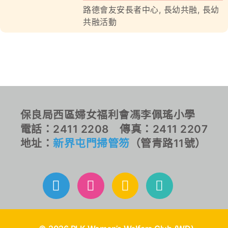
路德會友安長者中心
,
長幼共融
,
長幼
共融活動
對外聯繫
聯絡我們
保良局西區婦女福利會馮李佩瑤小學
電話：2411 2208 傳真：2411 2207
地址：
新界屯門掃管笏
（管青路11號）