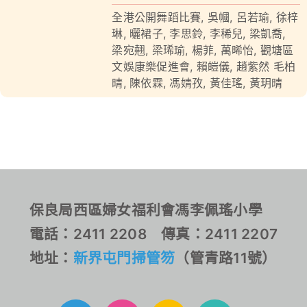
全港公開舞蹈比賽
,
吳幗
,
呂若瑜
,
徐梓
對外聯繫
琳
,
曬裙子
,
李思鈴
,
李稀兒
,
梁凱喬
,
梁宛翹
,
梁琋瑜
,
楊菲
,
萬晞怡
,
觀塘區
聯絡我們
文娛康樂促進會
,
賴皚儀
,
趙紫然 毛柏
晴
,
陳依霖
,
馮婧孜
,
黃佳瑤
,
黃玥晴
保良局西區婦女福利會馮李佩瑤小學
電話：2411 2208 傳真：2411 2207
地址：
新界屯門掃管笏
（管青路11號）