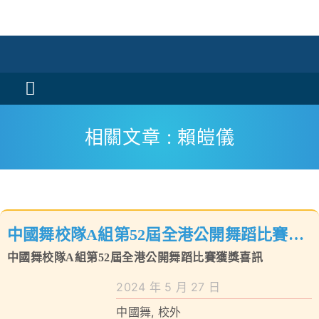
Skip
to
content
Toggle
Navigation
活動消息
相關文章 : 賴皚儀
認識我們
學與教
中國舞校隊A組第52屆全港公開舞蹈比賽獲
校風及學生支援
中國舞校隊A組第52屆全港公開舞蹈比賽獲獎喜訊
獎喜訊
學校特色
2024 年 5 月 27 日
我們的成就
中國舞
,
校外