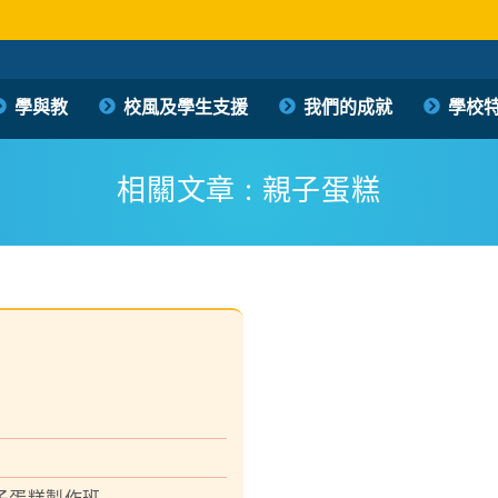
學與教
校風及學生支援
我們的成就
學校
保良局西區婦女福利會馮李佩瑤小學
PLK Women’s Welfare Club (WD) Fung Lee Pui Yiu Primary School
相關文章 : 親子蛋糕