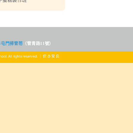
子蛋糕製作班
界屯門掃管笏
（管青路11號）
ool. All rights reserved. ｜ 保 赤 安 良