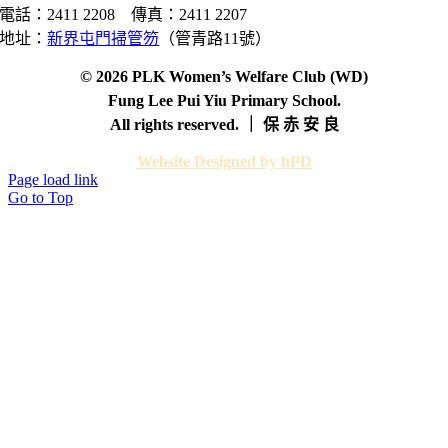
電話：2411 2208 傳真：2411 2207
地址：
新界屯門掃管笏
（管青路11號）
© 2026 PLK Women’s Welfare Club (WD)
Fung Lee Pui Yiu Primary School.
All rights reserved. ｜ 保 赤 安 良
Website Designed by hPD
Page load link
Go to Top