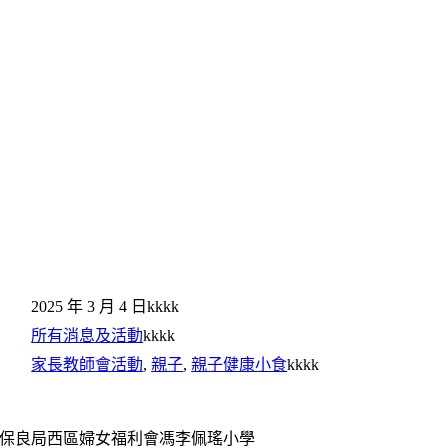
2025 年 3 月 4 日
kkkk
所有消息及活動
kkkk
家長教師會活動
,
親子
,
親子健康小食
kkkk
保良局西區婦女福利會馮李佩瑤小學