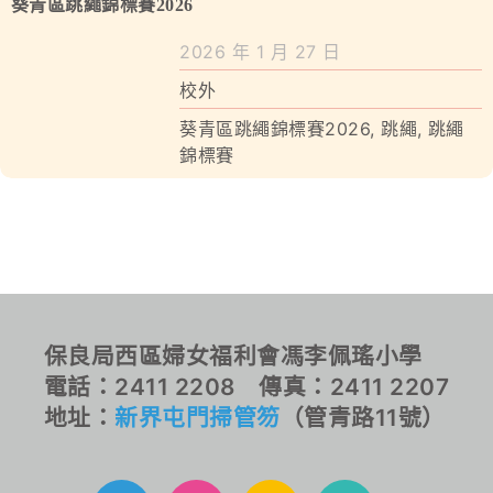
學校特色
葵青區跳繩錦標賽2026
2026 年 1 月 27 日
我們的成就
校外
對外聯繫
葵青區跳繩錦標賽2026
,
跳繩
,
跳繩
錦標賽
聯絡我們
保良局西區婦女福利會馮李佩瑤小學
電話：2411 2208 傳真：2411 2207
地址：
新界屯門掃管笏
（管青路11號）