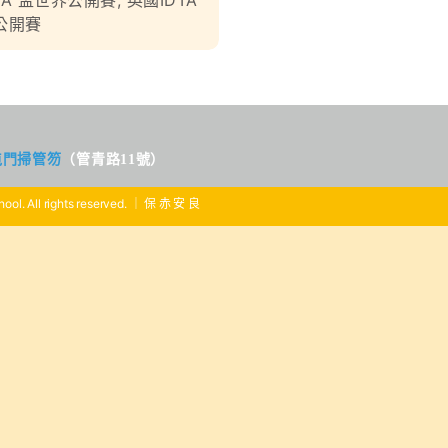
TA 盃世界公開賽
,
英國IDTA
界公開賽
屯門掃管笏
（管青路11號）
ool. All rights reserved. ｜ 保 赤 安 良