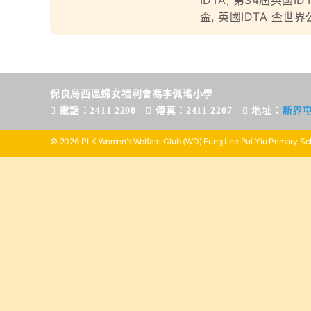
IDTA
,
第34屆英國ID
盃
,
英國IDTA 盃世
保良局西區婦女福利會馮李佩瑤小學
電話：2411 2208
傳真：2411 2207
地址：
新界
© 2026 PLK Women’s Welfare Club (WD) Fung Lee Pui Yiu Primary Sch