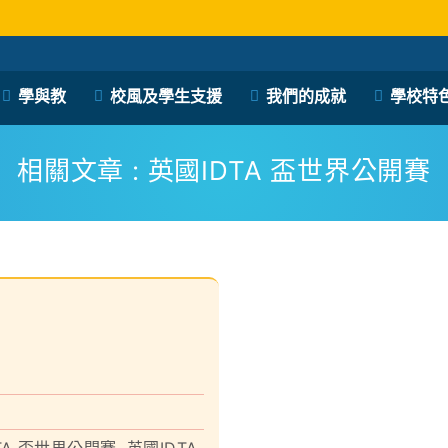
學與教
校風及學生支援
我們的成就
學校特
保良局西區婦女福利會馮李佩瑤小學
PLK Women’s Welfare Club (WD) Fung Lee Pui Yiu Primary School
相關文章 : 英國IDTA 盃世界公開賽