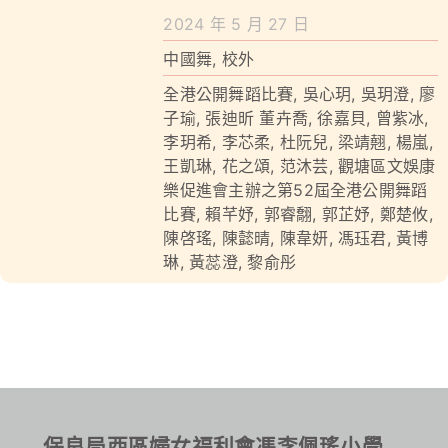
學校特色
2024 年 5 月 27 日
我們的成就
中國舞
,
校外
全港公開舞蹈比賽
,
吳心玥
,
吳玥澄
,
廖
對外聯繫
子瑜
,
張迪昕 董卉喬
,
徐嘉貝
,
曾紫冰
,
李玥希
,
李芯柔
,
杜阮兒
,
梁靖翹
,
楊嵐
,
聯絡我們
王凱琳
,
花之頌
,
范沐芸
,
觀塘區文娛康
樂促進會主辦之第52屆全港公開舞蹈
比賽
,
賴芊妤
,
郭睿䎗
,
郭芷妤
,
鄭楚攸
,
陳啓瑤
,
陳懿晴
,
陳韋妍
,
馮珏君
,
黃博
琳
,
黃蕊澄
,
黎俞彤
保良局西區婦女福利會馮李佩瑤小學