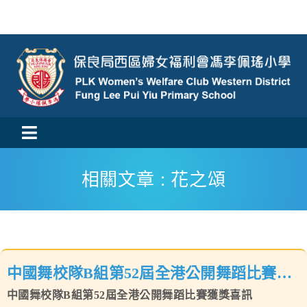
Skip
to
content
Toggle
活動消息
Navigation
相關文章 : 花之頌
認識我們
學與教
中國舞校隊B組第52屆全港公開舞蹈比賽獲
校風及學生支援
中國舞校隊B組第52屆全港公開舞蹈比賽獲獎喜訊
獎喜訊