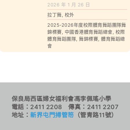
學校特色
2026 年 1 月 26 日
拉丁舞
,
校外
我們的成就
2025-2026年度校際體育舞蹈團隊舞
對外聯繫
錦標賽
,
中國香港體育舞蹈總會
,
校際
體育舞蹈團隊
,
舞錦標賽
,
體育舞蹈總
會
聯絡我們
保良局西區婦女福利會馮李佩瑤小學
電話：2411 2208 傳真：2411 2207
地址：
新界屯門掃管笏
（管青路11號）