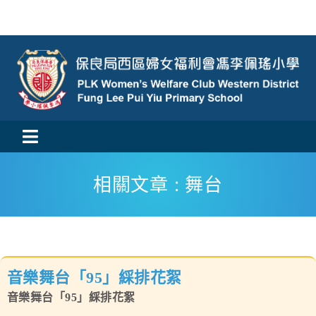
Skip
to
content
Toggle
活動消息
Navigation
相關文章 : 舞台
認識我們
學與教
音樂舞台「95」綵排花絮
校風及學生支援
音樂舞台「95」綵排花絮