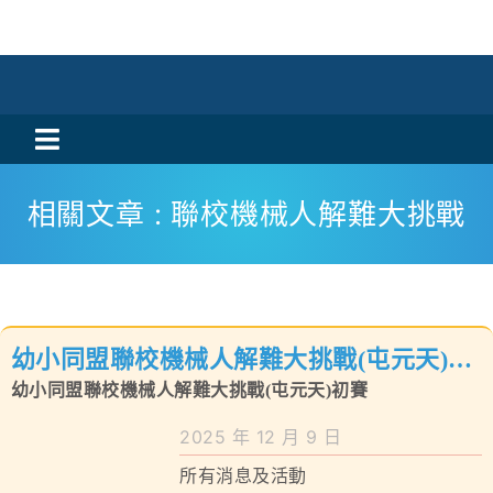
Skip
to
content
Toggle
活動消息
Navigation
相關文章 : 聯校機械人解難大挑戰
認識我們
學與教
幼小同盟聯校機械人解難大挑戰(屯元天)初
校風及學生支援
賽
幼小同盟聯校機械人解難大挑戰(屯元天)初賽
學校特色
2025 年 12 月 9 日
所有消息及活動
我們的成就