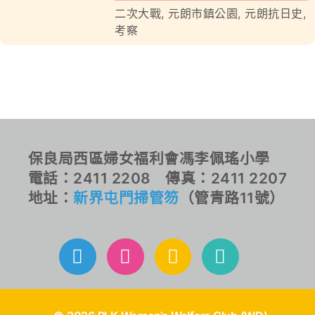
二次大戰
,
元朗市鎮公園
,
元朗抗日史
,
考察
對外聯繫
聯絡我們
保良局西區婦女福利會馮李佩瑤小學
電話：2411 2208 傳真：2411 2207
地址：
新界屯門掃管笏
（管青路11號）