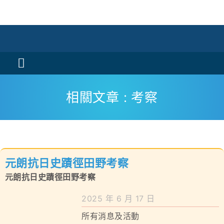
Skip
to
content
Toggle
Navigation
活動消息
相關文章 : 考察
認識我們
學與教
元朗抗日史蹟徑田野考察
校風及學生支援
元朗抗日史蹟徑田野考察
學校特色
2025 年 6 月 17 日
所有消息及活動
我們的成就