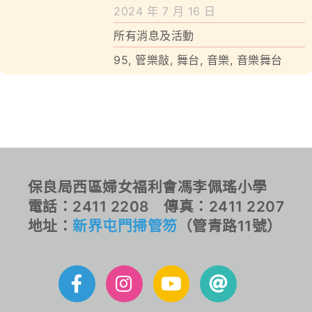
學校特色
2024 年 7 月 16 日
所有消息及活動
我們的成就
95
,
管樂敲
,
舞台
,
音樂
,
音樂舞台
對外聯繫
聯絡我們
保良局西區婦女福利會馮李佩瑤小學
電話：2411 2208 傳真：2411 2207
地址：
新界屯門掃管笏
（管青路11號）