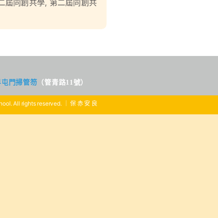
二屆同創共學
,
第二屆同創共
界屯門掃管笏
（管青路11號）
ool. All rights reserved. ｜ 保 赤 安 良