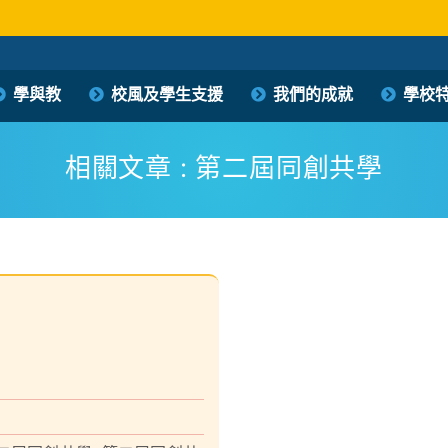
保良局西區婦女福利會馮李佩瑤小學
學與教
校風及學生支援
我們的成就
學校
PLK Women’s Welfare Club (WD) Fung Lee Pui Yiu Primary School
相關文章 : 第二屆同創共學