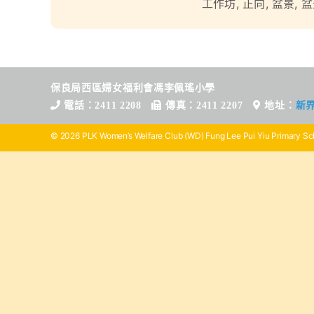
工作坊
,
正向
,
盆景
,
盆
保良局西區婦女福利會馮李佩瑤小學
電話：2411 2208
傳真：2411 2207
地址：
新
© 2026 PLK Women’s Welfare Club (WD) Fung Lee Pui Yiu Primary Sch