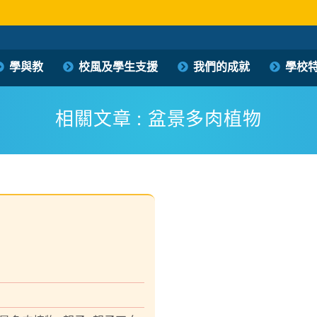
保良局西區婦女福利會馮李佩瑤小學
學與教
校風及學生支援
我們的成就
學校
PLK Women’s Welfare Club (WD) Fung Lee Pui Yiu Primary School
相關文章 : 盆景多肉植物