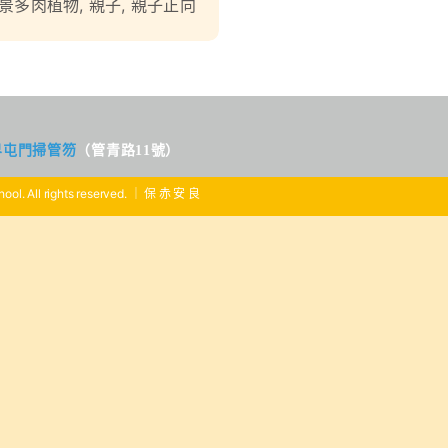
景多肉植物
,
親子
,
親子正向
界屯門掃管笏
（管青路11號）
ool. All rights reserved. ｜ 保 赤 安 良