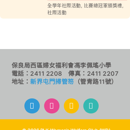
全學年社際活動
,
比賽總冠軍頒獎禮
,
社際活動
對外聯繫
聯絡我們
保良局西區婦女福利會馮李佩瑤小學
電話：2411 2208 傳真：2411 2207
地址：
新界屯門掃管笏
（管青路11號）