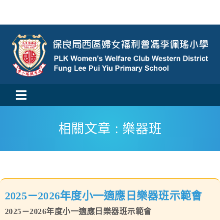
Skip
to
content
Toggle
活動消息
Navigation
相關文章 : 樂器班
認識我們
學與教
2025－2026年度小一適應日樂器班示範會
校風及學生支援
2025－2026年度小一適應日樂器班示範會