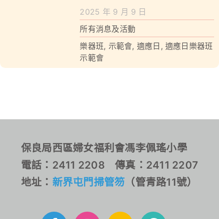
學校特色
2025 年 9 月 9 日
我們的成就
所有消息及活動
樂器班
,
示範會
,
適應日
,
適應日樂器班
對外聯繫
示範會
聯絡我們
保良局西區婦女福利會馮李佩瑤小學
電話：2411 2208 傳真：2411 2207
地址：
新界屯門掃管笏
（管青路11號）