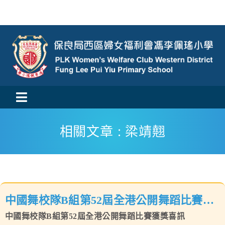
Skip
to
content
Toggle
活動消息
Navigation
相關文章 : 梁靖翹
認識我們
學與教
中國舞校隊B組第52屆全港公開舞蹈比賽獲
校風及學生支援
中國舞校隊B組第52屆全港公開舞蹈比賽獲獎喜訊
獎喜訊