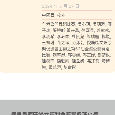
學校特色
2024 年 5 月 27 日
我們的成就
中國舞
,
校外
全港公開舞蹈比賽
,
吳心玥
,
吳玥澄
,
廖
對外聯繫
子瑜
,
張迪昕 董卉喬
,
徐嘉貝
,
曾紫冰
,
李玥希
,
李芯柔
,
杜阮兒
,
梁靖翹
,
楊嵐
,
聯絡我們
王凱琳
,
花之頌
,
范沐芸
,
觀塘區文娛康
樂促進會主辦之第52屆全港公開舞蹈
比賽
,
賴芊妤
,
郭睿䎗
,
郭芷妤
,
鄭楚攸
,
陳啓瑤
,
陳懿晴
,
陳韋妍
,
馮珏君
,
黃博
琳
,
黃蕊澄
,
黎俞彤
保良局西區婦女福利會馮李佩瑤小學