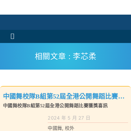
Skip
to
content
Toggle
Navigation
活動消息
相關文章 : 李芯柔
認識我們
學與教
中國舞校隊B組第52屆全港公開舞蹈比賽獲
校風及學生支援
中國舞校隊B組第52屆全港公開舞蹈比賽獲獎喜訊
獎喜訊
學校特色
2024 年 5 月 27 日
我們的成就
中國舞
,
校外