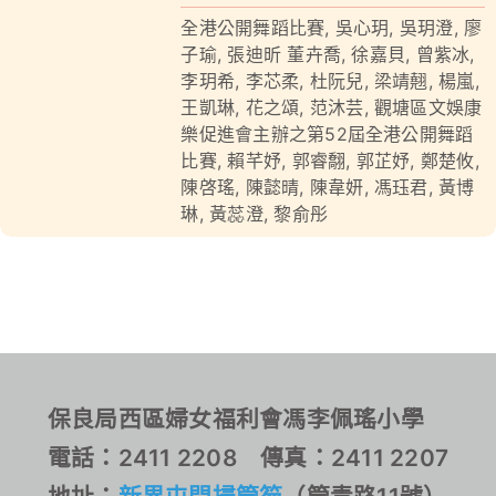
全港公開舞蹈比賽
,
吳心玥
,
吳玥澄
,
廖
對外聯繫
子瑜
,
張迪昕 董卉喬
,
徐嘉貝
,
曾紫冰
,
李玥希
,
李芯柔
,
杜阮兒
,
梁靖翹
,
楊嵐
,
聯絡我們
王凱琳
,
花之頌
,
范沐芸
,
觀塘區文娛康
樂促進會主辦之第52屆全港公開舞蹈
比賽
,
賴芊妤
,
郭睿䎗
,
郭芷妤
,
鄭楚攸
,
陳啓瑤
,
陳懿晴
,
陳韋妍
,
馮珏君
,
黃博
琳
,
黃蕊澄
,
黎俞彤
保良局西區婦女福利會馮李佩瑤小學
電話：2411 2208 傳真：2411 2207