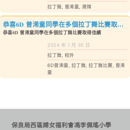
拉丁舞
,
曾浠童
,
港隊
恭喜6D 曾浠童同學在多個拉丁舞比賽取得
佳績
恭喜6D 曾浠童同學在多個拉丁舞比賽取得佳績
2024 年 1 月 30 日
拉丁舞
,
校外
6D曾浠童
,
拉丁舞
,
拉丁舞比賽
,
曾浠
童
保良局西區婦女福利會馮李佩瑤小學