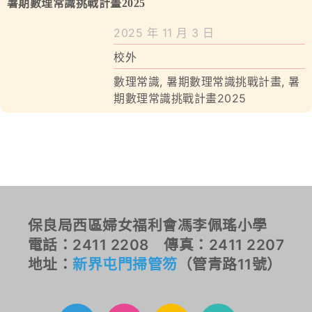
學校特色
暑期數理常識挑戰計畫2025
2025 年 11 月 3 日
我們的成就
校外
對外聯繫
數理常識
,
暑期數理常識挑戰計畫
,
暑
期數理常識挑戰計畫2025
聯絡我們
保良局西區婦女福利會馮李佩瑤小學
電話：2411 2208 傳真：2411 2207
地址：
新界屯門掃管笏
（管青路11號）