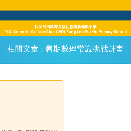
保良局西區婦女福利會馮李佩瑤小學
學與教
校風及學生支援
我們的成就
學校
PLK Women’s Welfare Club (WD) Fung Lee Pui Yiu Primary School
相關文章 : 暑期數理常識挑戰計畫