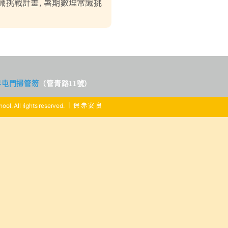
識挑戰計畫
,
暑期數理常識挑
界屯門掃管笏
（管青路11號）
ool. All rights reserved. ｜ 保 赤 安 良