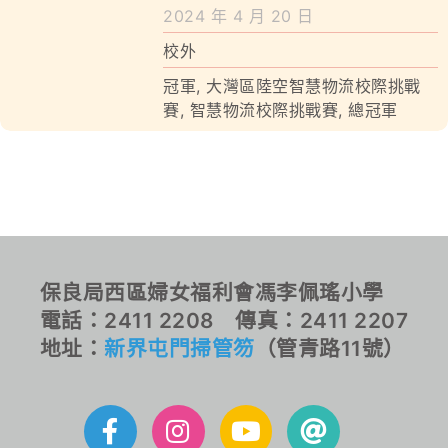
學校特色
2024 年 4 月 20 日
校外
我們的成就
冠軍
,
大灣區陸空智慧物流校際挑戰
對外聯繫
賽
,
智慧物流校際挑戰賽
,
總冠軍
聯絡我們
保良局西區婦女福利會馮李佩瑤小學
電話：2411 2208 傳真：2411 2207
地址：
新界屯門掃管笏
（管青路11號）