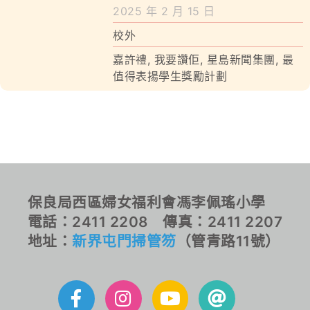
學校特色
嘉許禮
2025 年 2 月 15 日
校外
我們的成就
嘉許禮
,
我要讚佢
,
星島新聞集團
,
最
對外聯繫
值得表揚學生獎勵計劃
聯絡我們
保良局西區婦女福利會馮李佩瑤小學
電話：2411 2208 傳真：2411 2207
地址：
新界屯門掃管笏
（管青路11號）