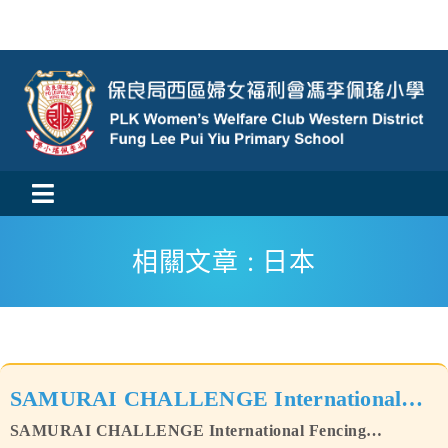
Skip
to
content
Toggle
活動消息
Navigation
相關文章 : 日本
認識我們
學與教
SAMURAI CHALLENGE International
校風及學生支援
SAMURAI CHALLENGE International Fencing
Fencing Tournament 2025