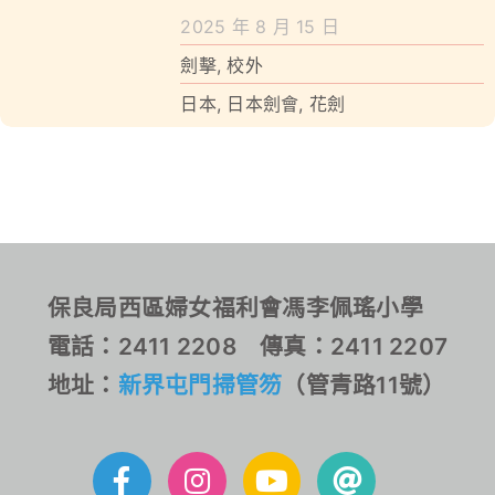
學校特色
Tournament 2025
2025 年 8 月 15 日
我們的成就
劍擊
,
校外
日本
,
日本劍會
,
花劍
對外聯繫
聯絡我們
保良局西區婦女福利會馮李佩瑤小學
電話：2411 2208 傳真：2411 2207
地址：
新界屯門掃管笏
（管青路11號）